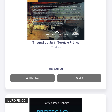
Tribunal do Júri - Teoria e Prática
7ª Edição
R$ 328,00
COMPRAR
VER
LIVRO FÍSICO