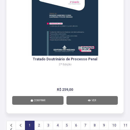
Tratado Doutrinário de Processo Penal
2ª Edição
R$ 259,00
COMPRAR
VER
1
2
3
4
5
6
7
8
9
10
11