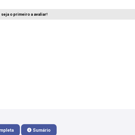
seja o primeiro a avaliar!
mpleta
Sumário