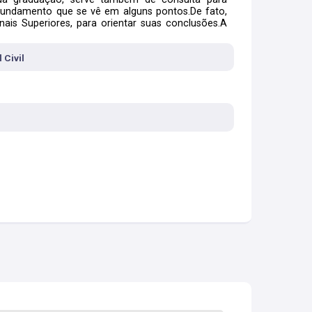
undamento que se vê em alguns pontos.De fato,
nais Superiores, para orientar suas conclusões.A
anha obra útil e original, pelo seu conteúdo, e pala
 Civil