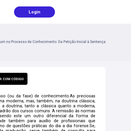
Login
um no Processo de Conhecimento: Da Petição Inicial à Sentença
R COM CÓDIGO
so (ou da fase) de conhecimento.As preciosas
na moderna, mas, também, na doutrina clássica,
m a doutrina, tanto a clássica quanto a moderna,
padrão dos cursos comuns. A remissão às normas
sendo este um outro diferencial da forma de
dade também para auxílio de profissionais que
o de questões práticas do dia a dia forense.Se,
da graduação, serve também de consulta para