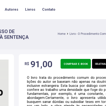
Autores
Livros
Contato
SSO DE
Home
Livro - O Procedimento Com
 À SENTENÇA
91,00
R$
COMPRAR E-BOOK
ATIVA
O livro trata do procedimento comum do proces
lições do autor se baseiam não apenas na doutri
inclusive estrangeira. Esta busca por diálogo co
confere ao trabalho uma densidade que foge do 
fundamentais, por exemplo, é uma constante, 
abordagem.Certamente, o livro apresenta utili
busquem sanar dúvidas ou subsidiar teses em torn
por um lado, a obra atende às necessidades 