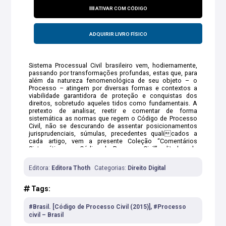
ATIVAR COM CÓDIGO
ADQUIRIR LIVRO FÍSICO
Sistema Processual Civil brasileiro vem, hodiernamente,
passando por transformações profundas, estas que, para
além da natureza fenomenológica de seu objeto – o
Processo – atingem por diversas formas e contextos a
viabilidade garantidora de proteção e conquistas dos
direitos, sobretudo aqueles tidos como fundamentais. A
pretexto de analisar, reetir e comentar de forma
sistemática as normas que regem o Código de Processo
Civil, não se descurando de assentar posicionamentos
jurisprudenciais, súmulas, precedentes qualicados a
cada artigo, vem a presente Coleção “Comentários
Sistemáticos ao Código de Processo Civil”, editada pela
Editora Thoth e composta por 9 (nove) Tomos, contribuir
para a reexão crítica do Processo Civil dos nossos
Editora:
Editora Thoth
Categorias:
Direito Digital
tempos, permitindo ao leitor, seja ele, Estudante,
Prossional do Direito, Acadêmico, Professor, dentre
outros, estudar por fonte segura e reexiva, a partir de um
Tags:
rol de Processualistas da maior qualidade e competência,
convocados por sua área do saber, a tecer comentários
#Brasil. [Código de Processo Civil (2015)], #Processo
de índole dogma e pragmática por todos os 1.072 artigos
civil – Brasil
que compõem o CPC/2015. Permite-se assim, a uma só
vez, aprofundar em temas práticos, sensíveis, mas