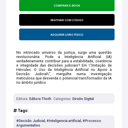
COMPRAR E-BOOK
ATIVAR COM CÓDIGO
ADQUIRIR LIVRO FÍSICO
No intrincado universo da justiça, surge uma questão
revolucionária: Pode a Inteligência Artificial (IA)
verdadeiramente contribuir para a estabilidade, coerência
e integridade das decisões judiciais? Em \"Imitação de
Hércules: O Uso da Inteligência Artificial no Apoio à
Decisão Judicial\", mergulhe numa investigação
meticulosa que desvenda o potencial transformador da IA
no âmbito jurídico.
Editora:
Editora Thoth
Categorias:
Direito Digital
Tags:
#Decisão Judicial, #Inteligencia artificial, #Processo
Argumentativo