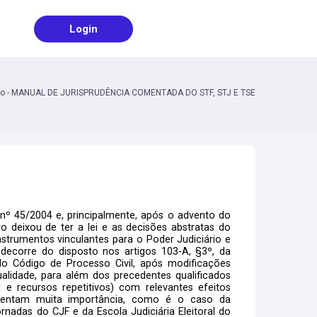
Login
ro - MANUAL DE JURISPRUDÊNCIA COMENTADA DO STF, STJ E TSE
º 45/2004 e, principalmente, após o advento do
ro deixou de ter a lei e as decisões abstratas do
strumentos vinculantes para o Poder Judiciário e
decorre do disposto nos artigos 103-A, §3º, da
do Código de Processo Civil, após modificações
alidade, para além dos precedentes qualificados
 e recursos repetitivos) com relevantes efeitos
ostentam muita importância, como é o caso da
nadas do CJF e da Escola Judiciária Eleitoral do