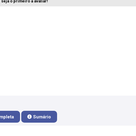
seja o primeiro a avaliar!
mpleta
Sumário