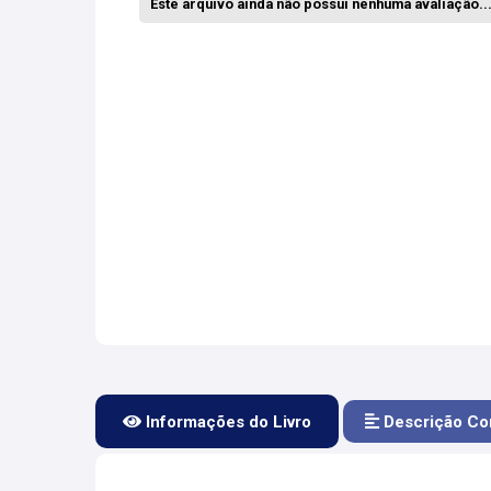
Este arquivo ainda não possui nenhuma avaliação... 
Informações do Livro
Descrição Co