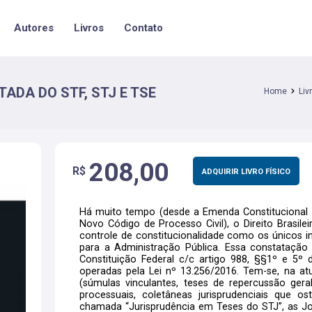
Autores
Livros
Contato
DA DO STF, STJ E TSE
Home
Liv
208,00
R$
ADQUIRIR LIVRO FÍSICO
Há muito tempo (desde a Emenda Constitucional n
Novo Código de Processo Civil), o Direito Brasilei
controle de constitucionalidade como os únicos in
para a Administração Pública. Essa constatação 
Constituição Federal c/c artigo 988, §§1º e 5º 
operadas pela Lei nº 13.256/2016. Tem-se, na atu
(súmulas vinculantes, teses de repercussão geral
processuais, coletâneas jurisprudenciais que 
chamada “Jurisprudência em Teses do STJ”, as Jor