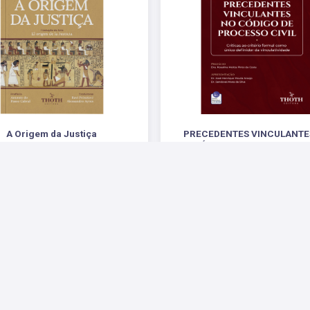
A Origem da Justiça
PRECEDENTES VINCULANTE
CÓDIGO DE PROCESSO CI
.
CRÍTICAS AO CRITÉRIO FORMAL COM
R$ 82,00
DEFINIDOR DA VINCULATIVIDA
R$ 65,00
 Sociais
Parceiros
Suporte
Fale Conosco
Fale 