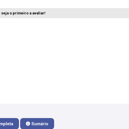
seja o primeiro a avaliar!
mpleta
Sumário