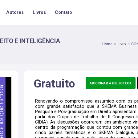
Autores
Livros
Contato
EITO E INTELIGÊNCIA
Home
Livro - II
Gratuito
ADICIONAR A BIBLIOTECA
Renovando o compromisso assumido com os pesqu
com grande satisfação que a SKEMA Business
Pesquisa e Pós-graduação em Direito apresentam à
partir dos Grupos de Trabalho do II Congresso Inte
CIDIA). As discussões ocorreram em ambiente vir
dentro da programação que contou com grandes
cinco painéis temáticos e o SKEMA Dialogue, a
promover aquele que é, pelo segundo ano, o maio