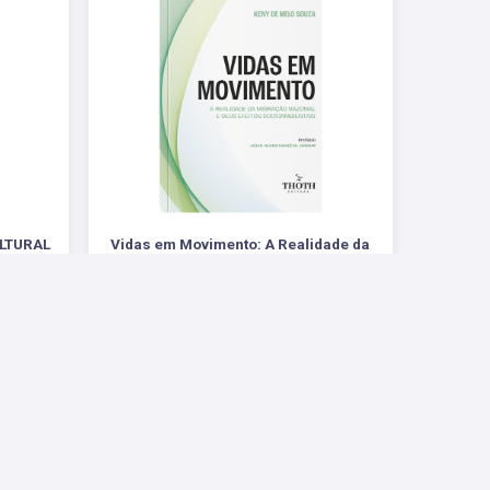
LTURAL
Vidas em Movimento: A Realidade da
Migração Sazonal e Seus Efeitos
to social
Socioambientais
.
R$ 68,00