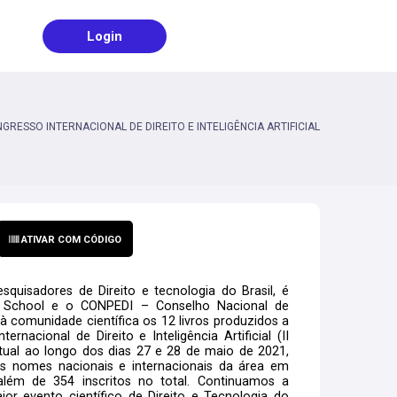
Login
 CONGRESSO INTERNACIONAL DE DIREITO E INTELIGÊNCIA ARTIFICIAL
ATIVAR COM CÓDIGO
isadores de Direito e tecnologia do Brasil, é
 School e o CONPEDI – Conselho Nacional de
 comunidade científica os 12 livros produzidos a
rnacional de Direito e Inteligência Artificial (II
tual ao longo dos dias 27 e 28 de maio de 2021,
 nomes nacionais e internacionais da área em
lém de 354 inscritos no total. Continuamos a
r evento científico de Direito e Tecnologia do