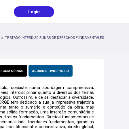
Login
vro - TRATADO INTERDISCIPLINAR DE DERECHOS FUNDAMENTALES
R COM CÓDIGO
ADQUIRIR LIVRO FÍSICO
título, consiste numa abordagem compreensiva,
iés interdisciplinar quanto a diversos dos temas
ogios. Outrossim, é de se destacar a diversidade,
ORGE tem dedicado a sua já impressiva trajetória
onta tanto o sumário e conteúdo da obra, mas
uma sólida formação, uma inserção comunitária e
 direitos fundamentais. Direitos fundamentais de
ersonalidade, liberdades fundamentais, garantias
a constitucional e administrativa, direito global,