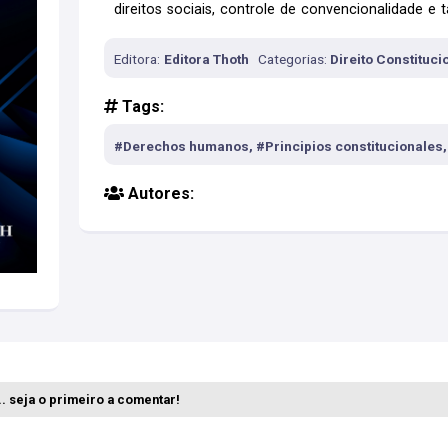
direitos sociais, controle de convencionalidade e
jurisprudencial e bibliográﬁca, garantem que pos
importantes subsídios para o nosso próprio ofício
Editora:
Editora Thoth
Categorias:
Direito Constituci
Tags:
#Derechos humanos, #Principios constitucionales
Autores:
. seja o primeiro a comentar!