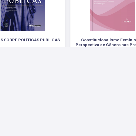
S SOBRE POLÍTICAS PÚBLICAS
Constitucionalismo Feminis
Perspectiva de Gênero nas Pr
.
de Emenda à Constituiçã
R$ 79,90
.
R$ 84,00
 Sociais
Parceiros
Suporte
Fale Conosco
Fale 
Enviar E-mail
Pergu