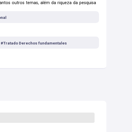
 tantos outros temas, além da riqueza da pesquisa
samos todos nos encontrar na obra e dela auferir
 acadêmico”.
onal
, #Tratado Derechos fundamentales