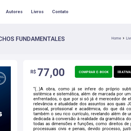
Autores
Livros
Contato
RECHOS FUNDAMENTALES
Home
Li
77,00
R$
COMPRAR E-BOOK
ATIVA
“(...)A obra, como já se infere do próprio sub
sistêmica e sistemática, além de marcada por um v
enfrentados, o que por si só já é merecedor de el
relevância e atualidade dos assuntos aos quais J
pessoal, proﬁssional e acadêmica, do que dá c
também o seu rico currículo, revelando além de 
dedicada à conversão à realidade da gramática dos
todas as dimensões e funções, como direitos de p
processuais civis e penais, devido processo, justiç