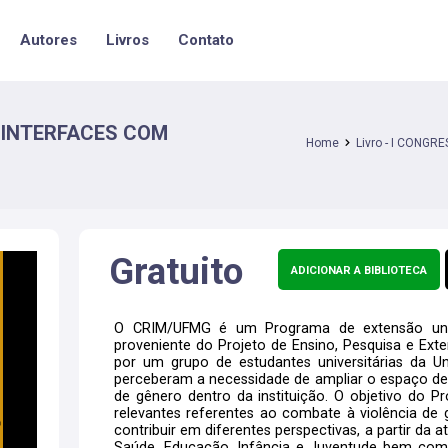
Autores
Livros
Contato
 INTERFACES COM
Home
Livro - I CONGR
Gratuito
ADICIONAR A BIBLIOTECA
O CRIM/UFMG é um Programa de extensão unive
proveniente do Projeto de Ensino, Pesquisa e Ex
por um grupo de estudantes universitárias da Un
perceberam a necessidade de ampliar o espaço de 
de gênero dentro da instituição. O objetivo do P
relevantes referentes ao combate à violência de 
contribuir em diferentes perspectivas, a partir da 
Saúde, Educação, Infância e Juventude bem com