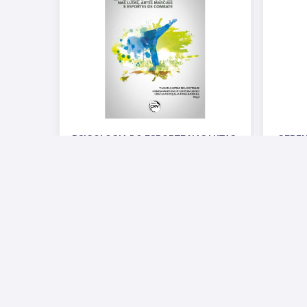
PSICOLOGIA DO ESPORTE NAS LUTAS,
GERE
ARTES MARCIAIS E ESPORTES DE
teori
COMBATE
R$ 57,60
Redes