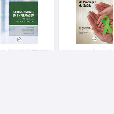
NCIAMENTO EM ENFERMAGEM
Saberes e práticas na polí
nacional de promoção à s
a e prática em diferentes contextos
R$ 84,00
R$ 136,80
 Sociais
Parceiros
Suporte
Fale Conosco
Fale 
Enviar E-mail
Pergu