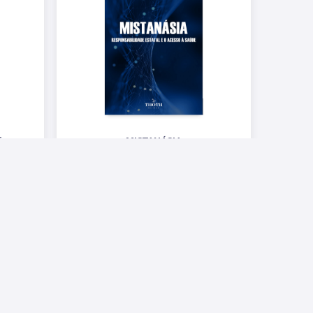
tica
MISTANÁSIA
aúde
RESPONSABILIDADE ESTATAL E O ACESSO À
SAÚDE
R$ 45,00
Conosco
ntas