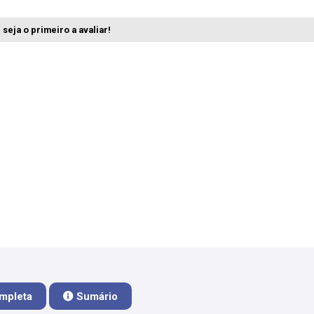
seja o primeiro a avaliar!
mpleta
Sumário