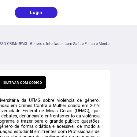
Login
ESSO CRIM/UFMG - Gênero e Interfaces com Saúde Física e Mental
ATIVAR COM CÓDIGO
rsitária da UFMG sobre violência de gênero,
tensão em Crimes Contra a Mulher criado em 2019
iversidade Federal de Minas Gerais (UFMG), que
debates, denúncias e enfrentamento da violência
rograma é trazer para o grande público questões
gênero de forma didática e acessível, de modo a
atuação estudantil em frentes com Profissionais de
o na abordagem de acolhimento de migrantes e