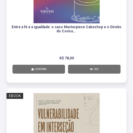
Entre a fé e a igualdade: o caso Masterpiece Cakeshop e o Direito
do Consu...
.
R$ 78,00
COMPRAR
VER
EBOOK