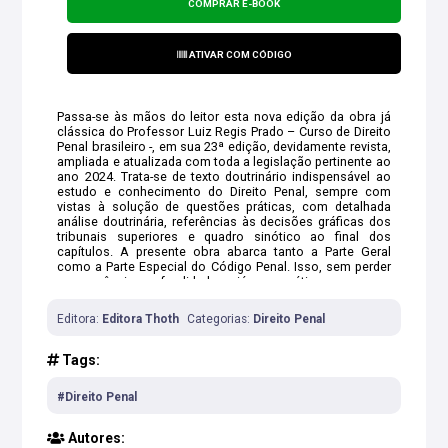
COMPRAR E-BOOK
ATIVAR COM CÓDIGO
Passa-se às mãos do leitor esta nova edição da obra já
clássica do Professor Luiz Regis Prado – Curso de Direito
Penal brasileiro -, em sua 23ª edição, devidamente revista,
ampliada e atualizada com toda a legislação pertinente ao
ano 2024. Trata-se de texto doutrinário indispensável ao
estudo e conhecimento do Direito Penal, sempre com
vistas à solução de questões práticas, com detalhada
análise doutrinária, referências às decisões gráficas dos
tribunais superiores e quadro sinótico ao final dos
capítulos. A presente obra abarca tanto a Parte Geral
como a Parte Especial do Código Penal. Isso, sem perder
sua essência, profundidade e viés pragmático, sempre na
busca de atender, de forma clara e didática, aos leitores,
acadêmicos e profissionais do Direito.
Editora:
Editora Thoth
Categorias:
Direito Penal
Tags:
#Direito Penal
Autores: