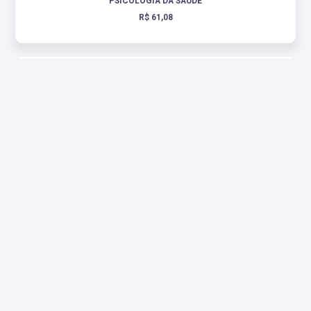
PSICOLOGIA DA SAÚDE
R$ 61,08
PSICOLOGIA & SAÚDE USUÁRIOS DE SUBSTÂNCIAS