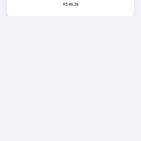
R$ 86,28
CÃES DE GUERRA
OS CÃES DE EMPREGO MILITAR E POLICIAL NO BRASIL