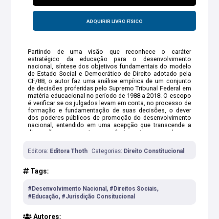
ADQUIRIR LIVRO FÍSICO
Partindo de uma visão que reconhece o caráter
estratégico da educação para o desenvolvimento
nacional, síntese dos objetivos fundamentais do modelo
de Estado Social e Democrático de Direito adotado pela
CF/88, o autor faz uma análise empírica de um conjunto
de decisões proferidas pelo Supremo Tribunal Federal em
matéria educacional no período de 1988 a 2018. O escopo
é verificar se os julgados levam em conta, no processo de
formação e fundamentação de suas decisões, o dever
dos poderes públicos de promoção do desenvolvimento
nacional, entendido em uma acepção que transcende a
dimensão meramente econômica, incorporando os
aspectos social, político e cultural, tal como proposto por
Celso Furtado.
Editora:
Editora Thoth
Categorias:
Direito Constitucional
Tags:
#Desenvolvimento Nacional, #Direitos Sociais,
#Educação, #Jurisdição Consitucional
Autores: