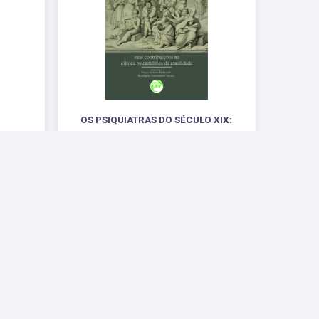
OS PSIQUIATRAS DO SÉCULO XIX:
tencial
suas contribuições na clínica psicanalítica da
atualidade
R$ 50,28
Conosco
ntas