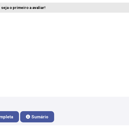
seja o primeiro a avaliar!
mpleta
Sumário