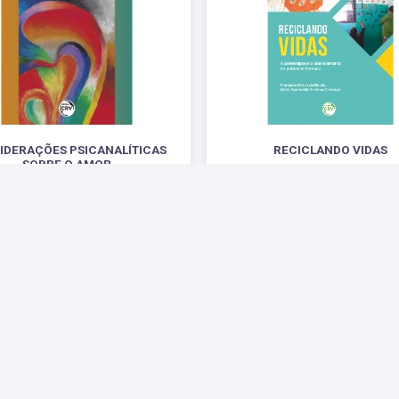
IDERAÇÕES PSICANALÍTICAS
RECICLANDO VIDAS
SOBRE O AMOR
a arteterapia e o desvelamento do po
humano
ura derridiana das letras musicais da
Legião Urbana
R$ 46,68
R$ 49,08
 Sociais
Parceiros
Suporte
Fale Conosco
Fale 
Enviar E-mail
Pergu