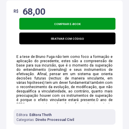
68,00
R$
COMPRAR E-BOOK
ATIVAR COM CÓDIGO
E a tese de Bruno Fuga não tem como foco a formação e
aplicação do precedente, estes são a compreensão de
base para sua incursão, que é o momento da superação
do entendimento (overruling) e seus instrumentos de
efetivação. Afinal, pensar em um sistema que orienta
decisões futuras (rectius: de maneira vinculante, em
várias hipóteses) tem um dever fundamental também com
o reconhecimento da evolução, de modificação, que não
desqualifica a vinculatividade, ao contrário, quanto mais
preocupação houver com os instrumentos de superação
é porque o efeito vinculante estará presente.O ano de
2004 para o sistema brasileiro foi muito importante,
porque a Emenda Constitucional 45 trouxe a súmula
vinculante que teve um papel decisivo não tanto na
Editora:
Editora Thoth
quantidade de súmulas editadas com esta característica
Categorias:
Direito Processual Civil
pelo Supremo Tribunal Federal, mas por ser um divisor de
águas em relação às decisões de Cortes de Vértice que