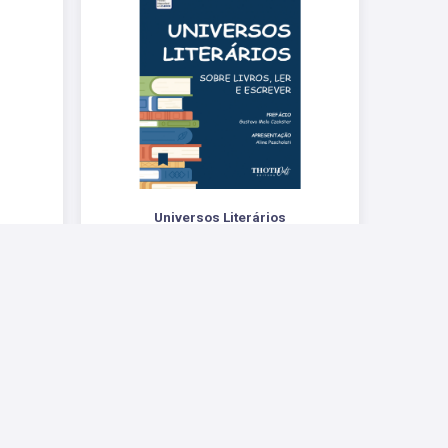
Universos Literários
Sobre Livros, Ler e Escrever
R$ 54,00