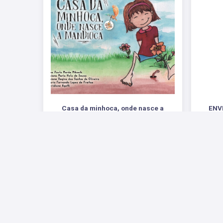
Casa da minhoca, onde nasce a
ENV
mandioca conhecendo a importância
autoe
do solo coleção aventuras na
Envel
natureza – volume 1
R$ 34,00
Redes