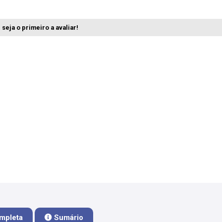
seja o primeiro a avaliar!
mpleta
Sumário