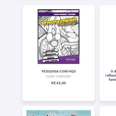
PESQUISA COM HQS
O d
reflex
COMO COMEÇAR?
famí
R$ 42,00