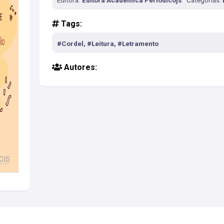
Editora:
Editora Acadêmica Periodicojs
Categorias:
Tags:
#Cordel, #Leitura, #Letramento
Autores: