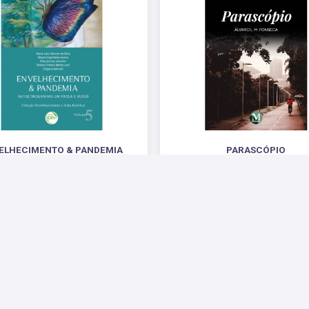
ELHECIMENTO & PANDEMIA
PARASCÓPIO
tnografias em prosa e verso Coleção
R$ 29,88
hecimento e Vida Familiar Volume 5
R$ 49,20
 Sociais
Parceiros
Suporte