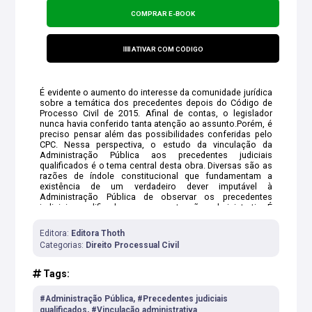
COMPRAR E-BOOK
ATIVAR COM CÓDIGO
É evidente o aumento do interesse da comunidade jurídica
sobre a temática dos precedentes depois do Código de
Processo Civil de 2015. Afinal de contas, o legislador
nunca havia conferido tanta atenção ao assunto.Porém, é
preciso pensar além das possibilidades conferidas pelo
CPC. Nessa perspectiva, o estudo da vinculação da
Administração Pública aos precedentes judiciais
qualificados é o tema central desta obra. Diversas são as
razões de índole constitucional que fundamentam a
existência de um verdadeiro dever imputável à
Administração Pública de observar os precedentes
judiciais qualificados em sua atuação administrativa.É
preciso garantir isonomia no tratamento entre
jurisdicionados e administrados quando os direitos
Editora:
Editora Thoth
estejam amparados por precedentes qualificados.Se a
Categorias:
Direito Processual Civil
sucumbência do Poder Público já é antevista, a
internalização administrativa dos precedentes desponta
como eficiente ferramenta para evitar a judicialização
Tags:
desnecessária.
#Administração Pública, #Precedentes judiciais
qualificados, #Vinculação administrativa